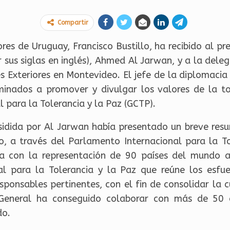
Compartir
ores de Uruguay, Francisco Bustillo, ha recibido al p
or sus siglas en inglés), Ahmed Al Jarwan, y a la del
es Exteriores en Montevideo. El jefe de la diplomaci
minados a promover y divulgar los valores de la to
 para la Tolerancia y la Paz (GCTP).
esidida por Al Jarwan había presentado un breve res
o, a través del Parlamento Internacional para la Tol
nta con la representación de 90 países del mundo
l para la Tolerancia y la Paz que reúne los esfuer
esponsables pertinentes, con el fin de consolidar la 
General ha conseguido colaborar con más de 50 or
do.