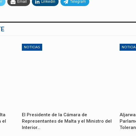
er
Email
Linkedin
Telegram
TE
NOTICIAS
NOTICIA
lta
El Presidente de la Cámara de
Aljarwa
 el
Representantes de Malta y el Ministro del
Parlame
Interior…
Toleran