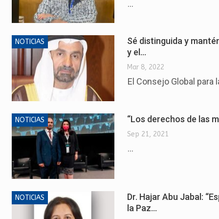
...
Sé distinguida y mantén
NOTICIAS
y el…
Mar 8, 2022
El Consejo Global para 
“Los derechos de las m
NOTICIAS
Sep 21, 2021
...
Dr. Hajar Abu Jabal: “E
NOTICIAS
la Paz…