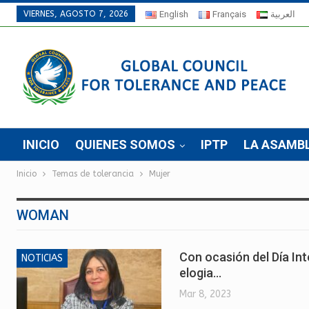
VIERNES, AGOSTO 7, 2026
English
Français
العربية
INICIO
QUIENES SOMOS
IPTP
LA ASAMB
Inicio
Temas de tolerancia
Mujer
WOMAN
Con ocasión del Día Int
NOTICIAS
elogia…
Mar 8, 2023