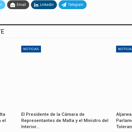
er
Email
Linkedin
Telegram
TE
NOTICIAS
NOTICIA
lta
El Presidente de la Cámara de
Aljarwa
 el
Representantes de Malta y el Ministro del
Parlame
Interior…
Toleran