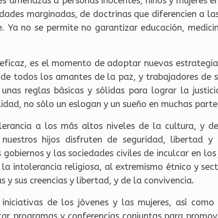
tes amenazas a personas inocentes, niños y mujeres en
ades marginadas, de doctrinas que diferencien a las
. Ya no se permite no garantizar educación, medicina
ficaz, es el momento de adoptar nuevas estrategia
d de todos los amantes de la paz, y trabajadores de s
r unas reglas básicas y sólidas para lograr la justic
dad, no sólo un eslogan y un sueño en muchas partes 
lerancia a los más altos niveles de la cultura, y
 nuestros hijos disfruten de seguridad, libertad y
 gobiernos y las sociedades civiles de inculcar en los
 la intolerancia religiosa, al extremismo étnico y sect
 y sus creencias y libertad, y de la convivencia.
niciativas de los jóvenes y las mujeres, así como
tar programas y conferencias conjuntas para promover