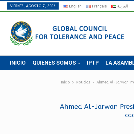
VIERNES, AGOSTO 7, 2026
English
Français
العربية
INICIO
QUIENES SOMOS
IPTP
LA ASAMB
Inicio
Noticias
Ahmed Al-Jarwan Pres
Ahmed Al-Jarwan Presid
ca