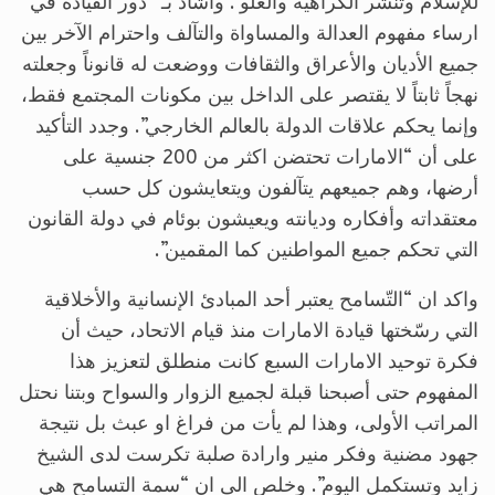
للإسلام وتنشر الكراهية والغلو”. واشاد بـ” دور القيادة في
ارساء مفهوم العدالة والمساواة والتآلف واحترام الآخر بين
جميع الأديان والأعراق والثقافات ووضعت له قانوناً وجعلته
نهجاً ثابتاً لا يقتصر على الداخل بين مكونات المجتمع فقط،
وإنما يحكم علاقات الدولة بالعالم الخارجي”. وجدد التأكيد
على أن “الامارات تحتضن اكثر من 200 جنسية على
أرضها، وهم جميعهم يتآلفون ويتعايشون كل حسب
معتقداته وأفكاره وديانته ويعيشون بوئام في دولة القانون
التي تحكم جميع المواطنين كما المقمين”.
واكد ان “التّسامح يعتبر أحد المبادئ الإنسانية والأخلاقية
التي رسّختها قيادة الامارات منذ قيام الاتحاد، حيث أن
فكرة توحيد الامارات السبع كانت منطلق لتعزيز هذا
المفهوم حتى أصبحنا قبلة لجميع الزوار والسواح وبتنا نحتل
المراتب الأولى، وهذا لم يأت من فراغ او عبث بل نتيجة
جهود مضنية وفكر منير وارادة صلبة تكرست لدى الشيخ
زايد وتستكمل اليوم”. وخلص الى ان “سمة التسامح هي