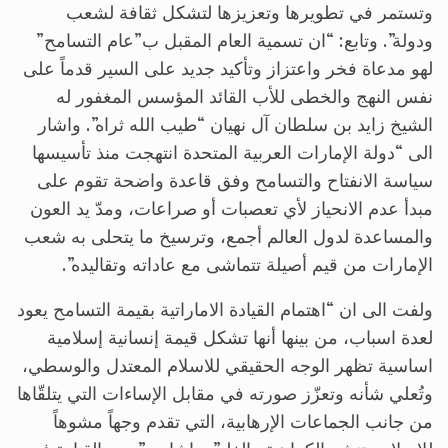
وتستمر في تطويرها وتعزيزها لتشكل ثقافة لشعب
ودولة”. وتابع: “ان تسمية العام المقبل ب”عام التسامح”
لهو مدعاة فخر واعتزاز وتأكيد جديد على السير قدماً على
نفس النهج والخطى للأب القائد المؤسس المغفور له
الشيخ زايد بن سلطان آل نهيان “طيب الله ثراه”. واشار
الى “دولة الإمارات العربية المتحدة انتهجت منذ تأسيسها
سياسة الانفتاح والتسامح وفق قاعدة واضحة تقوم على
مبدأ عدم الانحياز لأي تعصبات أو صراعات، ومدّ يد العون
والمساعدة لدول العالم أجمع، وترسيخ ما يتحلى به شعب
الإمارات من قيم أصيلة تتماشى مع عاداته وتقاليده”.
ولفت الى ان “اهتمام القيادة الاماراتية بقيمة التسامح يعود
لعدة اسباب، من بينها أنها تشكل قيمة إنسانية إسلامية
اساسية تظهر الوجه الحقيقي للاسلام المعتدل والوسطي،
وتُعلي شأنه وتعزّز صورته في مقابل الإساءات التي يتلقّاها
من جانب الجماعات الإرهابية، التي تقدم وجهاً مشوهاً