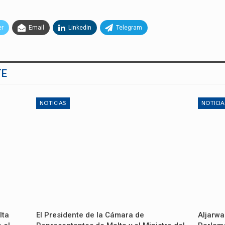
er
Email
Linkedin
Telegram
TE
NOTICIAS
NOTICIA
lta
El Presidente de la Cámara de
Aljarwa