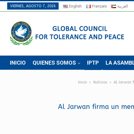
VIERNES, AGOSTO 7, 2026
English
Français
العربية
INICIO
QUIENES SOMOS
IPTP
LA ASAMB
Inicio
Noticias
Al Jarwan 
Al Jarwan firma un mem