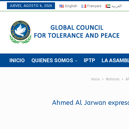
JUEVES, AGOSTO 6, 2026
English
Français
العربية
INICIO
QUIENES SOMOS
IPTP
LA ASAMB
Inicio
Noticias
A
Ahmed Al Jarwan expresa