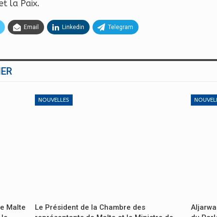
t la Paix.
Email
Linkedin
Telegram
MER
NOUVELLES
NOUVEL
de Malte
Le Président de la Chambre des
Aljarwa