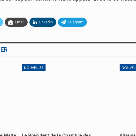
Email
Linkedin
Telegram
MER
NOUVELLES
NOUVEL
de Malte
Le Président de la Chambre des
Aljarwa