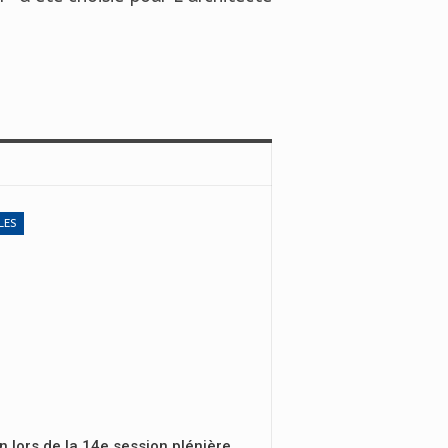
LES
n lors de la 14e session plénière