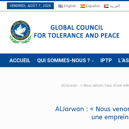
VENDREDI, AOÛT 7, 2026
English
Español
العربية
ACCUEIL
QUI SOMMES-NOUS ?
IPTP
L’A
AlJarwan : « Nous venons tous d’une même
AlJarwan : « Nous venon
une empreint