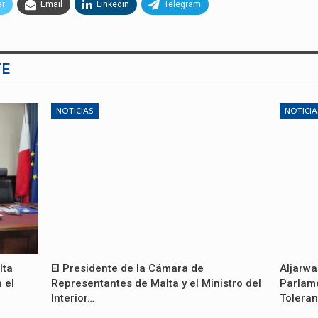
er
Email
Linkedin
Telegram
TE
NOTICIAS
NOTICIA
lta
El Presidente de la Cámara de
Aljarwa
 el
Representantes de Malta y el Ministro del
Parlame
Interior…
Toleran