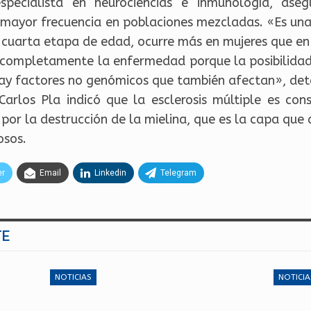
specialista en neurociencias e inmunología, ase
 mayor frecuencia en poblaciones mezcladas. «Es un
 y cuarta etapa de edad, ocurre más en mujeres que en
r completamente la enfermedad porque la posibilida
ay factores no genómicos que también afectan», det
 Carlos Pla indicó que la esclerosis múltiple es c
por la destrucción de la mielina, que es la capa que
osos.
er
Email
Linkedin
Telegram
TE
NOTICIAS
NOTICIA