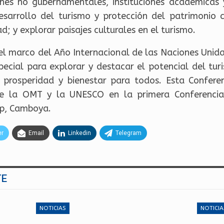
iones no gubernamentales, instituciones académicas 
esarrollo del turismo y protección del patrimonio cu
d; y explorar paisajes culturales en el turismo.
el marco del Año Internacional de las Naciones Unida
pecial para explorar y destacar el potencial del tu
prosperidad y bienestar para todos. Esta Conferen
tre la OMT y la UNESCO en la primera Conferenci
ap, Camboya.
er
Email
Linkedin
Telegram
TE
NOTICIAS
NOTICIA