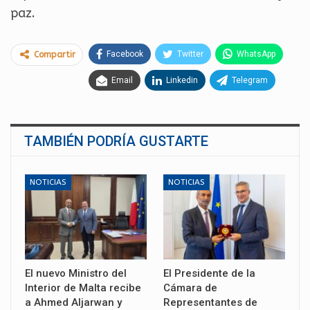
paz.
Facebook
Twitter
WhatsApp
Compartir
Email
Linkedin
Telegram
TAMBIÉN PODRÍA GUSTARTE
NOTICIAS
NOTICIAS
El nuevo Ministro del
El Presidente de la
Interior de Malta recibe
Cámara de
a Ahmed Aljarwan y
Representantes de