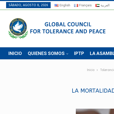
SÁBADO, AGOSTO 8, 2026
English
Français
العربية
INICIO
QUIENES SOMOS
IPTP
LA ASAMB
Inicio
Toleranci
LA MORTALIDAD