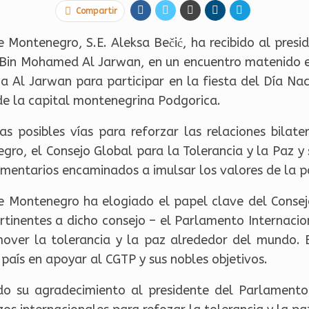
Compartir
 Montenegro, S.E. Aleksa Bečić, ha recibido al presi
d Bin Mohamed Al Jarwan, en un encuentro matenido 
 a Al Jarwan para participar en la fiesta del Día N
 de la capital montenegrina Podgorica.
posibles vías para reforzar las relaciones bilate
ro, el Consejo Global para la Tolerancia y la Paz y
amentarios encaminados a imulsar los valores de la pa
e Montenegro ha elogiado el papel clave del Consejo
rtinentes a dicho consejo – el Parlamento Internacio
ver la tolerancia y la paz alrededor del mundo. 
aís en apoyar al CGTP y sus nobles objetivos.
o su agradecimiento al presidente del Parlament