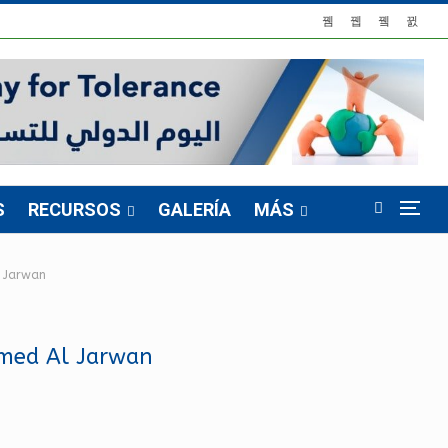
S
RECURSOS
GALERÍA
MÁS
l Jarwan
hmed Al Jarwan