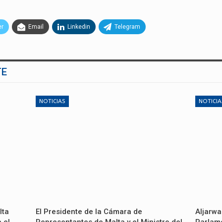
er
Email
Linkedin
Telegram
TE
NOTICIAS
NOTICIA
lta
El Presidente de la Cámara de
Aljarwa
 el
Representantes de Malta y el Ministro del
Parlame