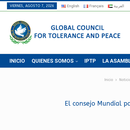
VIERNES, AGOSTO 7, 2026
English
Français
العربية
INICIO
QUIENES SOMOS
IPTP
LA ASAMB
Inicio
Notici
El consejo Mundial pa