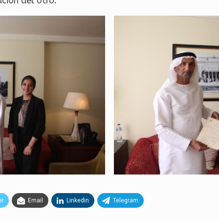
ación del otro.
er
Email
Linkedin
Telegram