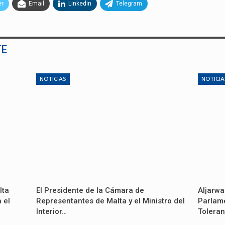
er
Email
Linkedin
Telegram
TE
NOTICIAS
NOTICIA
lta
El Presidente de la Cámara de
Aljarwa
 el
Representantes de Malta y el Ministro del
Parlame
Interior…
Toleran