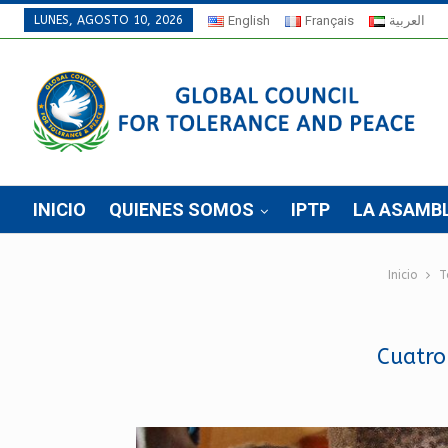
LUNES, AGOSTO 10, 2026
English
Français
العربية
INICIO
QUIENES SOMOS
IPTP
LA ASAMB
Inicio
T
Cuatro