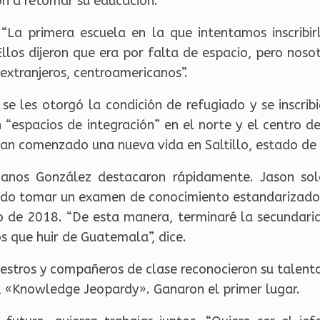
on a retomar su educación.
“La primera escuela en la que intentamos inscribirl
“Ellos dijeron que era por falta de espacio, pero nos
extranjeros, centroamericanos”.
s se les otorgó la condición de refugiado y se inscr
 “espacios de integración” en el norte y el centro d
han comenzado una nueva vida en Saltillo, estado de 
manos González destacaron rápidamente. Jason sol
udo tomar un examen de conocimiento estandarizado 
o de 2018. “De esta manera, terminaré la secundaria
 que huir de Guatemala”, dice.
stros y compañeros de clase reconocieron su talento 
l, «Knowledge Jeopardy». Ganaron el primer lugar.