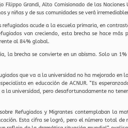
ijo Filippo Grandi, Alto Comisionado de las Naciones
ños y niñas y de sus comunidades se verá irremediabl
s refugiados acude a la escuela primaria, en contras
efugiados van creciendo, esta brecha se hace más 
frente al 84% global.
ria, la brecha se convierte en un abismo. Solo un 1%
fugiados que va a la universidad no ha mejorado en lo
, especialista en educación de ACNUR. “Es esperanza
 ir a la universidad, pero desafortunadamente no ten
sobre Refugiados y Migrantes contemplaban la ma
ucación. Esta cifra se logró, pero el número total de
un reflejo de la dramática situación mundial”, explic