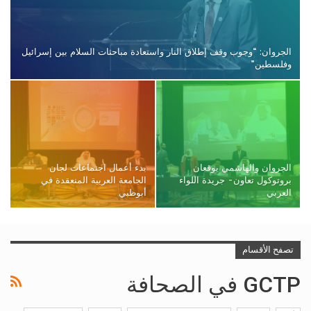
الجروان: “وجوب وقف إطلاق النار واستعادة مباحثات السلام بين إسرائيل
وفلسطين”
الجروان والهاشمي يوقعان
بدء أعمال اجتماعات لجان
بروتوكول تعاون- جريدة اللواء
الجامعة العربية المنعقدة في
العربي
أبوظبي
تصفح الأقسام
GCTP في الصحافة