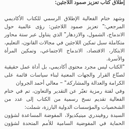
إطلاق كتاب تعزيز صمود اللاجئين:
وشهد ختام الفعالية الإطلاق الرسمي للكتاب الأكاديمي
المرجعي:” تعزيز صمود اللاجئين: رؤى عالمية حول
الاندماج، الشمول، والازدهار” الذي يتناول عبر ستة محاور
متكاملة سبل تمكين اللاجئين في مجالات القانون، التعليم،
الابتكار، الاقتصاد، الاندماج الاجتماعي، وتمكين المرأة
والأسرة.
“الكتاب ليس مجرد محتوى أكاديمي، بل أداة عمل حقيقية
لصنّاع القرار والجهات المعنية لبناء سياسات قائمة على
الكرامة والعدالة والمشاركة.” – معالي أحمد الجروان
وفي لفتة رمزية تعبّر عن التقدير والتعاون، تم في ختام
الفعالية تقديم نسخ رسمية من الكتاب إلى عدد من
الشخصيات والمؤسسات الدولية البارزة، شملت:
السيدة روفيندري مينيكديولا، المفوضة المساعدة لشؤون
الحماية في المفوضية السامية للأمم المتحدة لشؤون