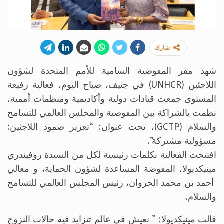
شارك
شهد مقر المفوضية السامية للأمم المتحدة لشؤون
اللاجئين (UNHCR) في جنيف، صباح اليوم، فعالية رفيعة
المستوى جمعت قيادات دولية وأكاديمية ومنظمات أممية،
نظمت بالشراكة بين المفوضية والمجلس العالمي للتسامح
والسلام (GCTP)، تحت عنوان: “تعزيز صمود اللاجئين:
مسؤولية مشتركة”.
افتتحت الفعالية بكلمات رئيسية لكل من السيدة روفيندري
مينيكديولا، المفوضة المساعدة لشؤون الحماية، و معالي
أحمد بن محمد الجروان، رئيس المجلس العالمي للتسامح
والسلام.
قالت مينيكديولا: ” نعيش في عالم تتزايد فيه حالات النزوح