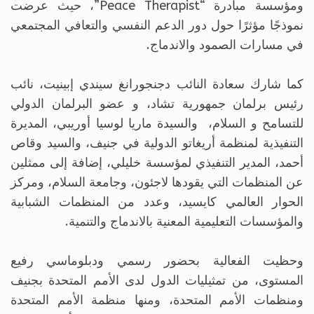
ومؤسسة مبادرة “Peace Therapist”، حيث عرضت
نموذجًا مؤثرًا حول دور الدعم النفسي والتعافي المجتمعي
في مسارات الصمود والاندماج.
كما شارك سعادة النائب دجنجورانغ سيندي إبينيت، نائب
رئيس برلمان جمهورية تشاد، و عضو البرلمان الدولي
للتسامح و السلام، والسيدة ماريا لوسيا أوريبي، المديرة
التنفيذية لمنظمة أريغاتو الدولية في جنيف، والسيد وقاص
أحمد، المدير التنفيذي لمؤسسة خليلي، إضافة إلى ممثلين
عن المنظمات التي يقودها لاجئون، وجامعة السلام، ومركز
الحوار العالمي كايسيد، وعدد من المنظمات الشبابية
والمؤسسات التعليمية المعنية بالاندماج والتنمية.
وحظيت الفعالية بحضور رسمي ودبلوماسي رفيع
المستوى، من تمثيليات الدول لدى الأمم المتحدة بجنيف
ومنظمات الأمم المتحدة، ومنها منظمة الأمم المتحدة