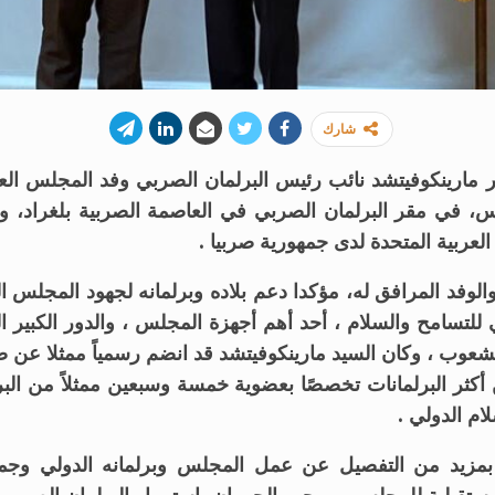
شارك
ر مارينكوفيتش
د نائب رئيس البرلمان الصربي وفد المجلس الع
، في مقر البرلمان الصربي في العاصمة الصربية بلغراد، و
العربية المتحدة لدى جمهورية صربيا
.
الوفد المرافق له، مؤكدا دعم بلاده وبرلمانه لجهود المجلس 
لي للتسامح والسلام ، أحد أهم أجهزة المجلس ، والدور الكبير 
لشعوب ، وكان السيد مارينكوفيتشد قد انضم رسمياً ممثلا عن صر
كثر البرلمانات تخصصًا بعضوية خمسة وسبعين ممثلاً من البرل
ام الدولي .
بمزيد من التفصيل عن عمل المجلس وبرلمانه الدولي وجمعيته 