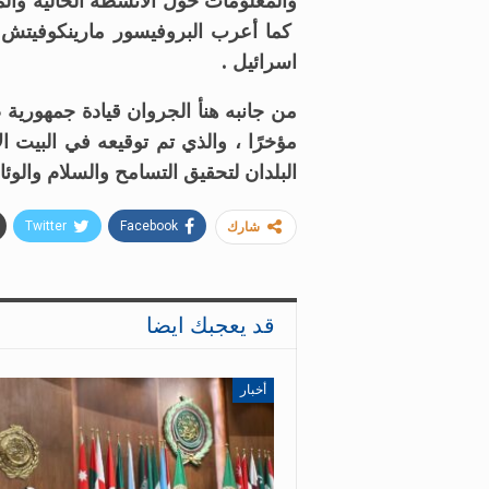
والمعلومات حول الأنشطة الحالية وال
كما أعرب البروفيسور مارينكوفيتش عن
اسرائيل .
من جانبه هنأ الجروان قيادة جمهورية ص
البلدان لتحقيق التسامح والسلام والوئا
Twitter
Facebook
شارك
قد يعجبك ايضا
أخبار