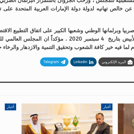
مستقبلية للمجلس ، ورحب الجروان باستمرار البرلمان الصربي
 خالص تهانيه لدولة دولة الإمارات العربية المتحدة على تو
ربيا وبرلمانها الوطني وشعبها الكبير على اتفاق التطبيع الاق
مؤخرًا ، والذي تم توقيعه في البيت الأبيض بتاريخ 4 سبتمبر 0
م لما فيه خير كافة الشعوب وتحقيق التنمية والازدهار والرخاء ح
البريد الإلكتروني
Linkedin
Telegram
أخبار
أخبار