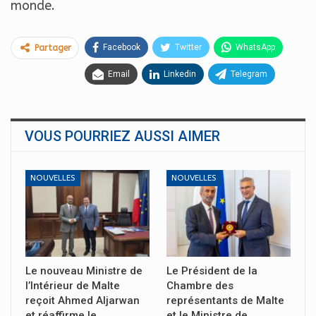
monde.
Facebook
Twitter
WhatsApp
Partager
Email
Linkedin
Telegram
VOUS POURRIEZ AUSSI AIMER
NOUVELLES
NOUVELLES
Le nouveau Ministre de
Le Président de la
l’Intérieur de Malte
Chambre des
reçoit Ahmed Aljarwan
représentants de Malte
et réaffirme le…
et le Ministre de