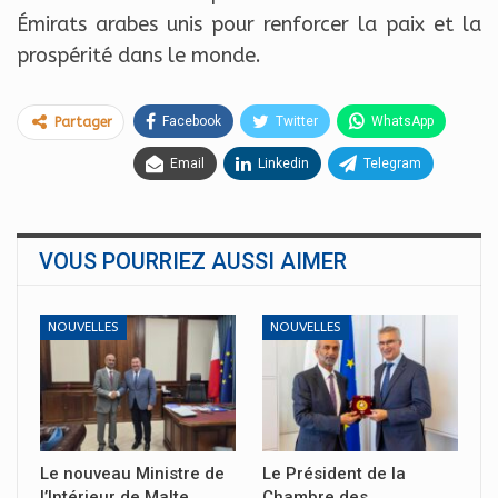
Émirats arabes unis pour renforcer la paix et la
prospérité dans le monde.
Facebook
Twitter
WhatsApp
Partager
Email
Linkedin
Telegram
VOUS POURRIEZ AUSSI AIMER
NOUVELLES
NOUVELLES
Le nouveau Ministre de
Le Président de la
l’Intérieur de Malte
Chambre des