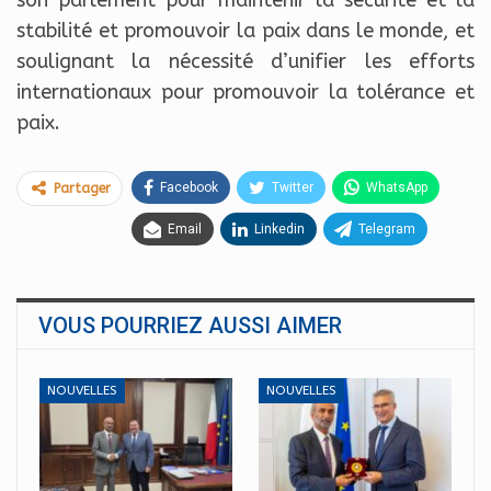
son parlement pour maintenir la sécurité et la
stabilité et promouvoir la paix dans le monde, et
soulignant la nécessité d’unifier les efforts
internationaux pour promouvoir la tolérance et
paix.
Facebook
Twitter
WhatsApp
Partager
Email
Linkedin
Telegram
VOUS POURRIEZ AUSSI AIMER
NOUVELLES
NOUVELLES