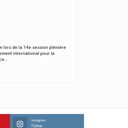
n lors de la 14e session plénière
ement international pour la
nce…
Instagram
Follow