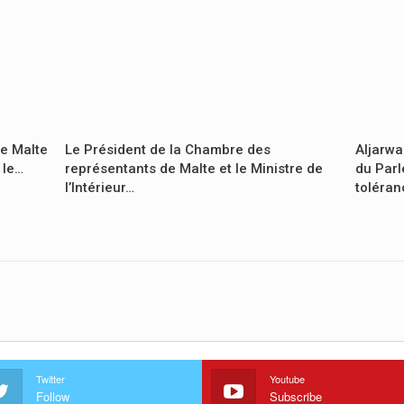
de Malte
Le Président de la Chambre des
Aljarwa
 le…
représentants de Malte et le Ministre de
du Parl
l’Intérieur…
toléra
Twitter
Youtube
Follow
Subscribe