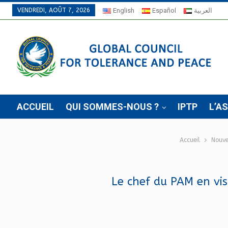
VENDREDI, AOÛT 7, 2026
English
Español
العربية
ACCUEIL
QUI SOMMES-NOUS ?
IPTP
L’A
Accueil
Nouve
Le chef du PAM en visi