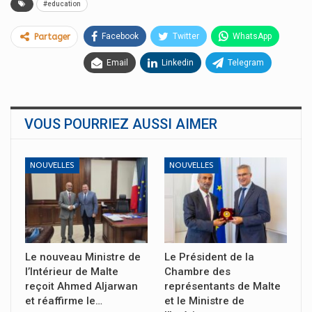
#education
Facebook
Twitter
WhatsApp
Partager
Email
Linkedin
Telegram
VOUS POURRIEZ AUSSI AIMER
NOUVELLES
NOUVELLES
Le nouveau Ministre de
Le Président de la
l’Intérieur de Malte
Chambre des
reçoit Ahmed Aljarwan
représentants de Malte
et réaffirme le…
et le Ministre de