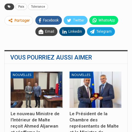
Paix
Tolerance
Facebook
Twitter
WhatsApp
Partager
Email
Linkedin
Telegram
VOUS POURRIEZ AUSSI AIMER
NOUVELLES
NOUVELLES
Le nouveau Ministre de
Le Président de la
l’Intérieur de Malte
Chambre des
reçoit Ahmed Aljarwan
représentants de Malte