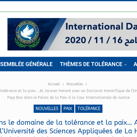
SSEMBLÉE GÉNÉRALE
THÈMES DE TOLÉRANCE
A
Accueil
Nouvelles
tolérance et la paix… Al Jarwan honoré avec un Doctorat Honorifique de l’Un
Pays Bas dans le Palais de la Paix à la Cour Internationale de Justice
NOUVELLES
PAIX
TOLÉRANCE
ans le domaine de la tolérance et la paix…
l’Université des Sciences Appliquées de La