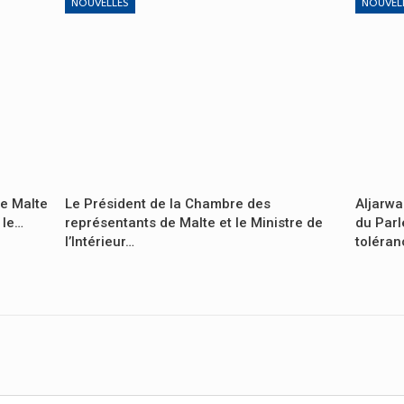
NOUVELLES
NOUVEL
de Malte
Le Président de la Chambre des
Aljarwa
 le…
représentants de Malte et le Ministre de
du Parl
l’Intérieur…
toléra