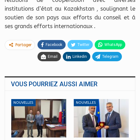
relations de cooperation avec diverses
institutions d’état au Kazakhstan , soulignant le
soutien de son pays aux efforts du conseil et á
ses grands efforts internationaux .
Facebook
Twitter
WhatsApp
Partager
Email
Linkedin
Telegram
VOUS POURRIEZ AUSSI AIMER
NOUVELLES
NOUVELLES