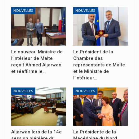
NOUVELLES
NOUVELLES
Le nouveau Ministre de
Le Président de la
l’Intérieur de Malte
Chambre des
reçoit Ahmed Aljarwan
représentants de Malte
et réaffirme le…
et le Ministre de
l’Intérieur…
NOUVELLES
NOUVELLES
Aljarwan lors de la 14e
La Présidente de la
session plénière du
Macédoine du Nord