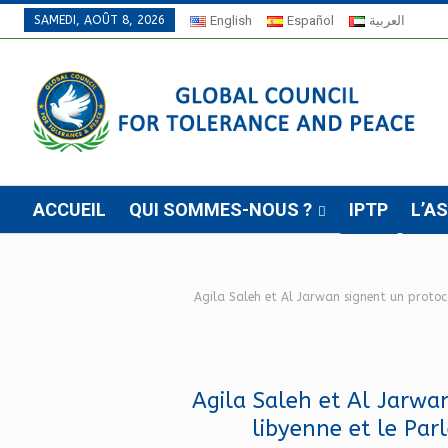
SAMEDI, AOÛT 8, 2026
English
Español
العربية
ACCUEIL
QUI SOMMES-NOUS ?
IPTP
L’A
Agila Saleh et Al Jarwan signent un protoco
Agila Saleh et Al Jarwa
libyenne et le Par