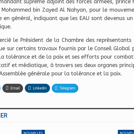
mmandant suprême adjoint des forces armées, prince h
kh Mohammed bin Zayed Al Nahyan, pour le mouvement
e en général, indiquant que les EAU sont devenus un 
ique.
rcié le Président de la Chambre des représentants li
e sur certains travaux fournis par le Conseil Global 
la tolérance et de la paix et ses efforts pour combatt
atif et médiatique, à travers ses deux organes princi
l’Assemblée générale pour la tolérance et la paix.
Email
Linkedin
Telegram
MER
NOUVELLES
NOUVEL