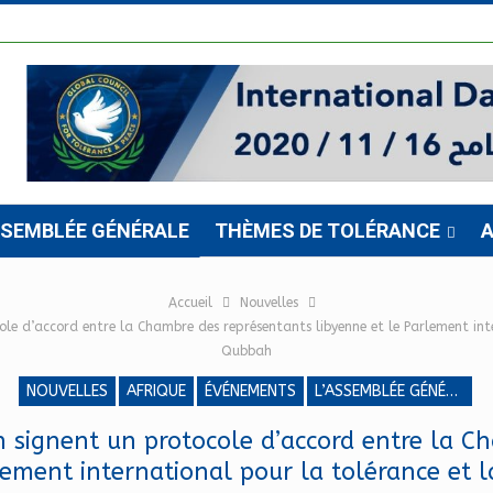
SSEMBLÉE GÉNÉRALE
THÈMES DE TOLÉRANCE
A
Accueil
Nouvelles
le d’accord entre la Chambre des représentants libyenne et le Parlement int
Qubbah
NOUVELLES
AFRIQUE
ÉVÉNEMENTS
L’ASSEMBLÉE GÉNÉRALE
n signent un protocole d’accord entre la C
lement international pour la tolérance et 