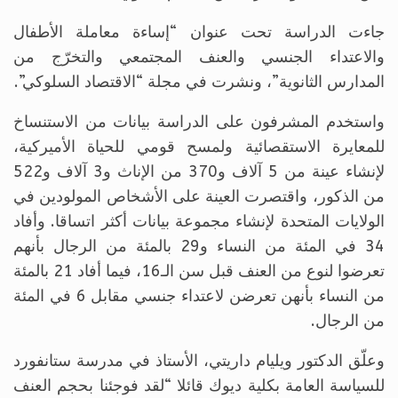
جاءت الدراسة تحت عنوان “إساءة معاملة الأطفال
والاعتداء الجنسي والعنف المجتمعي والتخرّج من
المدارس الثانوية”، ونشرت في مجلة “الاقتصاد السلوكي”.
واستخدم المشرفون على الدراسة بيانات من الاستنساخ
للمعايرة الاستقصائية ولمسح قومي للحياة الأميركية،
لإنشاء عينة من 5 آلاف و370 من الإناث و3 آلاف و522
من الذكور، واقتصرت العينة على الأشخاص المولودين في
الولايات المتحدة لإنشاء مجموعة بيانات أكثر اتساقا. وأفاد
34 في المئة من النساء و29 بالمئة من الرجال بأنهم
تعرضوا لنوع من العنف قبل سن الـ16، فيما أفاد 21 بالمئة
من النساء بأنهن تعرضن لاعتداء جنسي مقابل 6 في المئة
من الرجال.
وعلّق الدكتور ويليام داريتي، الأستاذ في مدرسة ستانفورد
للسياسة العامة بكلية ديوك قائلا “لقد فوجئنا بحجم العنف