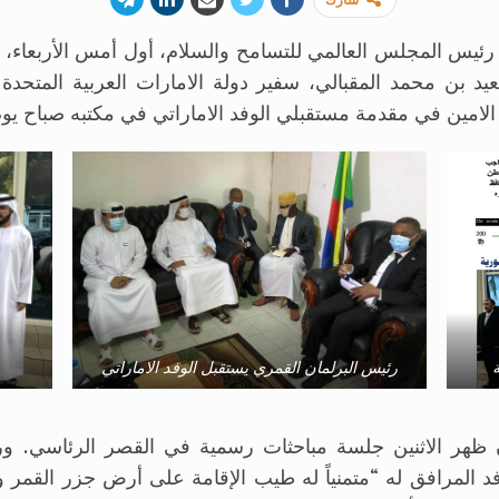
شارك
 رئيس المجلس العالمي للتسامح والسلام، أول أمس الأربعاء، 
يد بن محمد المقبالي، سفير دولة الامارات العربية المتحد
في مقدمة مستقبلي الوفد الاماراتي في مكتبه صباح يوم الاثنين 13 يولي
رئيس البرلمان القمري يستقبل الوفد الاماراتي
ن ظهر الاثنين جلسة مباحثات رسمية في القصر الرئاسي. و
فد المرافق له “متمنياً له طيب الإقامة على أرض جزر القمر 