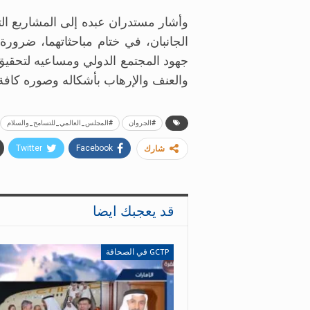
وأشار مستدران عبده إلى المشاريع الت
الجانبان، في ختام مباحثاتهما، ضرور
جهود المجتمع الدولي ومساعيه لتحقيق
والعنف والإرهاب بأشكاله وصوره كافة
#الجروان
#المجلس_العالمي_للتسامح_والسلام
Twitter
Facebook
شارك
قد يعجبك ايضا
GCTP في الصحافة