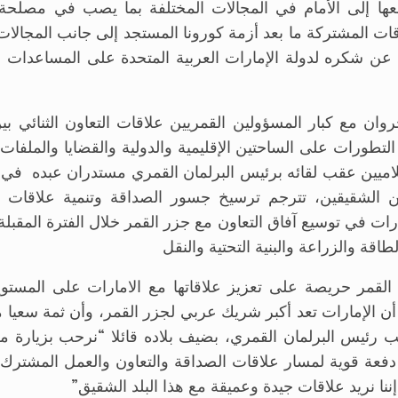
دفعها إلى الأمام في المجالات المختلفة بما يصب في مصلحة 
قات المشتركة ما بعد أزمة كورونا المستجد إلى جانب المجالا
ن شكره لدولة الإمارات العربية المتحدة على المساعدات ال
ن مع كبار المسؤولين القمريين علاقات التعاون الثنائي بين 
لتطورات على الساحتين الإقليمية والدولية والقضايا والملفات 
ميين عقب لقائه برئيس البرلمان القمري مستدران عبده في ثان
لدين الشقيقين، تترجم ترسيخ جسور الصداقة وتنمية علاقات ال
ات في توسيع آفاق التعاون مع جزر القمر خلال الفترة المقبلة 
ة والزراعة والبنية التحتية والنقل
القمر حريصة على تعزيز علاقاتها مع الامارات على المستو
أن الإمارات تعد أكبر شريك عربي لجزر القمر، وأن ثمة سعيا م
حّب رئيس البرلمان القمري، بضيف بلاده قائلا “نرحب بزيارة 
دفعة قوية لمسار علاقات الصداقة والتعاون والعمل المشترك ب
 إننا نريد علاقات جيدة وعميقة مع هذا البلد الشقيق”