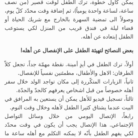
يمكن كأول خطوة، ترك الطفل لوقت قصير (من نصف
ساعة، لساعة واحدة يومياً)، ثم إضافة وقت محدّد كلّ يوم،
وصولاً الى تمضية السهرة بالخارج مع شريك الحياة أو
قضاء ليلة في فندق قريب من المنزل لكي يستوعب
الطفل إبتعاده عن أهله.
بعض النصائح لتهيئة الطفل على الإنفصال عن أهله!
أولاً، ترك الطفل في أيدٍ أمينة. نقطة مهمّة جداً، تجعل كلاّ
الطرفان: الاهل والأطفال، مطمئنين نفسياً للإنفصال.
ثانياً، الزيارات المتكّررة إلى مكان تواجد الولد خلال سفر
أهله خصوصاً من قبل اشخاص يعرفهم كالجدّ والجدّة.
ثالثاً، تسجيل فيديو للأهل يمكن أن يستعين به المرافق في
البيت عندما يشتاق كثيرا الطفل لأهله وخلال وقت النوم.
رابعاً، الإتصال اليومي من خلال وسائل التواصل
الإجتماعي. هذا الإتصال يجب أن يكون في وقت محدّد
لكي يفهم الطفل بأنّه لا يمكنه التكلم مع أهله ساعة ما