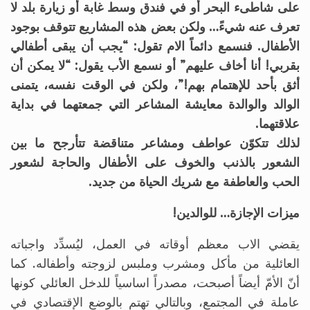
على شاطىء البحر أو في فندق وسط غابة أو زيارة بلد لا
تعرف عنه شيءً… ولكن بعض هذه المشاريع تتوقف بوجود
الأطفال. فنسمع دائماً الام تقول: “يجب أن يبقى أطفالي
بقربي! أنا أخاف عليهم” أو نسمع الأب يقول: “لا يمكن أن
أثق بأحد للإهتمام بهم!”، ولكن في الوقت نفسه، يتمنى
الوالد والوالدة معايشة المشاعر التي جمعتهما في بداية
علاقتهما.
لذلك تتكوّن عواطف ومشاعر متناقضة تتأرجح ما بين
الشعور بالذنب والخوف على الأطفال والحاجة لشعور
الحب والعاطفة مع شريك الحياة من جديد.
ميزات الإجازة… للوالدين!
يقضي الاب معظم أوقاته في العمل، ليُسدِّد واجباته
العائلية من مأكل ومشرب وملبس لزوجته وأطفاله. كما
أنّ الأمّ أيضاً أصبحت، مصدراً اساسياً للدخل العائلي كونها
عاملة في المجتمع، وبالتالي تهتم بالوضع الإقتصادي في