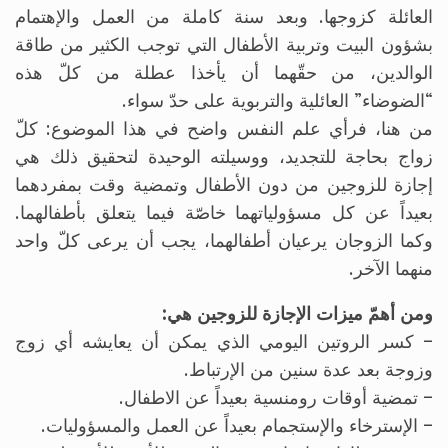
العائلة كزوجها. وبعد سنة كاملة من العمل والإهتمام
بشؤون البيت وتربية الأطفال التي توجب الكثير من طاقة
الوالدين، من حقّهما أن يأخذا عطلة من كلّ هذه
“الضوضاء” العائلية والتربوية على حدّ سواء.
من هنا، فرأي علم النفس واضح في هذا الموضوع: كلّ
زواج بحاجة للتجديد، ووسيلته الوحيدة لتحقيق ذلك هي
إجازة للزوجين من دون الأطفال وتمضية وقت بمفردهما
بعيداً عن كل مسؤولياتهما خاصّة فيما يتعلق بأطفالهما.
وكما الزوجان يرعيان أطفالهما، يجب أن يرعى كلّ واحد
منهما الآخر.
ومن أهمّ ميزات الإجازة للزوجين هي:
– كسر الروتين اليومي الذي يمكن أن يعايشه أي زوج
وزوجة بعد عدة سنين من الإرتباط.
– تمضية أوقات رومنسية بعيداً عن الاطفال.
– الإسترخاء والإستجمام بعيداً عن العمل والمسؤوليات.