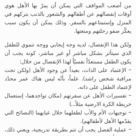
من أصعب المواقف التي يمكن أن يمرّ بها الأهل هوي
أوقات إنفصالهم عن أطفالهم والشعور بالذنب بتركهم في
المنزل وإستمتاعهم بالسفر. وذلك يمكن أن يكون سبب
يعكّر صفو رحلتهم ومتعتها.
ولكن هذا الإنفصال، لديه وجه إيجابي ووجه تنموي للطفل
الذي سيتأثر بشكل مباشر أو غير مباشر، كونه يجب أن
يكون الطفل مستعدّاً نفسيّاً لهذا الإنفصال من خلال:
– الإعتماد على الذات، بعيداً عن وجود الأهل (ولكن تحت
مراقبة شخص راشد). علماً، بأنّه ليس هناك عمر محدّد
لإعتماد الطفل على ذاته.
– تفسيرات الأهل عن سفرتهم (مكان تواجدهما، إستعمال
خريطة الكرة الارضية مثلاً…)
– توجيهات الأم والأب لطفلهما خلال غيابهما (النصائح التي
يقدّمها الأهل لأطفالهم).
– عملية الفصل يجب أن تتم بطريقة تدريجية، ويعني ذلك،