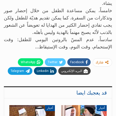
يشاء.
خامساً، يمكن مساعدة الطفل من خلال إحضار صور
وتذكارات من السفرة. كما يمكن تقديم هديّة للطفل ولكن
يجب تفادي إحضار الكثير من الهدايا له تعويضاً عن الشعور
بالذنب لأنّه يصبح مهتماً بالهدية وليس بأهله.
سادساً، عدم المسّ بالروتين اليومي للطفل: وقت
الإستحمام، وقت النوم، وقت الإستيقاظ…
WhatsApp
Twitter
Facebook
شارك
البريد الإلكتروني
Linkedin
Telegram
قد يعجبك ايضا
أخبار
أخبار