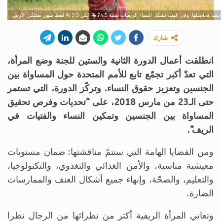
في الهند، تشكل النساء الريفيات نسبة 74.5 %، لكن 9.3 % فقط منهن يمتلكن الأرض.
شارك
انطلقت أعمال الدورة الثانية والستين للجنة وضع المرأة،
التي تعدّ أكبر تجمّع تابع للأمم المتحدة حول المساواة بين
الجنسين وتعزيز حقوق النساء. وتركّز الدورة، التي تستمر
حتى الـ23 من مارس 2018، على “تحديات وفرص تحقيق
المساواة بين الجنسين وتمكين النساء والفتيات في
الريف”.
ومن القضايا الهامة التي ستتمّ مناقشتها: ضمان مستويات
معيشية مناسبة، والأمن الغذائي والتغذوي، والتكنولوجيا،
والتعليم، والصحّة، وإنهاء جميع أشكال العنف والممارسات
الضارة.
وتعاني المرأة الريفية أكثر من نظرائها من الرجال نظرا