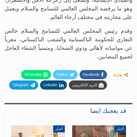
والمبادئ الإنسانية، وتسعى إلى زعزعة الأمن والاستقرار،
وهو ما يرفضه المجلس العالمي للتسامح والسلام ويعمل
على محاربته في مختلف أرجاء العالم.
وقدم رئيس المجلس العالمي للتسامح والسلام خالص
التعازي للحكومة الباكستانية والشعب الباكستاني، معرباً
عن مواساته لأهالي وذوي الضحايا، ومتمنياً الشفاء العاجل
لجميع المصابين.
WhatsApp
Twitter
Facebook
شارك
البريد الإلكتروني
Linkedin
Telegram
قد يعجبك ايضا
أخبار
أخبار