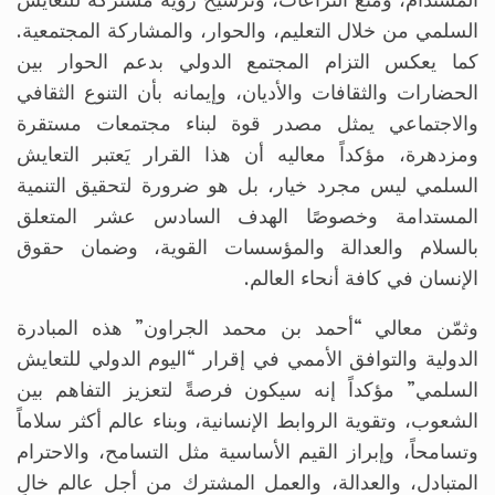
المستدام، ومنع النزاعات، وترسيخ رؤية مشتركة للتعايش
السلمي من خلال التعليم، والحوار، والمشاركة المجتمعية.
كما يعكس التزام المجتمع الدولي بدعم الحوار بين
الحضارات والثقافات والأديان، وإيمانه بأن التنوع الثقافي
والاجتماعي يمثل مصدر قوة لبناء مجتمعات مستقرة
ومزدهرة، مؤكداً معاليه أن هذا القرار يَعتبر التعايش
السلمي ليس مجرد خيار، بل هو ضرورة لتحقيق التنمية
المستدامة وخصوصًا الهدف السادس عشر المتعلق
بالسلام والعدالة والمؤسسات القوية، وضمان حقوق
الإنسان في كافة أنحاء العالم.
وثمّن معالي “أحمد بن محمد الجراون” هذه المبادرة
الدولية والتوافق الأممي في إقرار “اليوم الدولي للتعايش
السلمي” مؤكداً إنه سيكون فرصةً لتعزيز التفاهم بين
الشعوب، وتقوية الروابط الإنسانية، وبناء عالم أكثر سلاماً
وتسامحاً، وإبراز القيم الأساسية مثل التسامح، والاحترام
المتبادل، والعدالة، والعمل المشترك من أجل عالم خالٍ