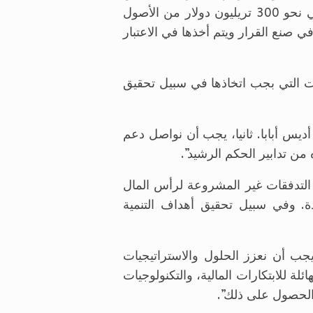
إدارة الشركات. والقيام بعمل أفضل في استغلال الموارد المعطلة، حيث يدير النظام المالي العالمي نحو 300 تريليون دولار من الأصول
ي صنع القرار ويتم أخذها في الاعتبار
ات التي بجب اتخاذها في سبيل تحقيق
ديس أبابا. ثانيا، يجب أن نواصل دعم
 من تدابير الحكم الرشيد”.
ة التدفقات غير المشروعة لرأس المال
دة. وفي سبيل تحقيق أهداف التنمية
اسات الاقتصادية العالمية والأنظمة المالية مع خطة عام 2030…. ثانيا، يجب أن نعزز الحلول والاستراتيجيات
ئلة للابتكارات المالية، والتكنولوجيات
 الحصول على ذلك”.