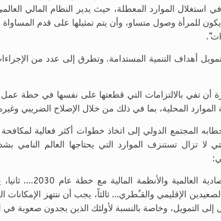
ن يكون للمرأة وصول متساو، وأن يتم تمثيلها على قدم المساواة ف
ت”.
تمويل أهداف التنمية المستدامة. وتطرق إلى عدد من الإجراء
رة أن تفي بالالتزامات التي قطعتها على نفسها في خطة عمل أ
ة الموارد المحلية، بما في ذلك من خلال الإصلاح الضريبي وغيره
 خطابه المجتمع الدولي إلى اتخاذ خطوات أكثر فعالية لمكافح
ي لا تزال تستنزف الموارد التي يحتاجها العالم النامي بش
ي:
“أولاً، يجب أن نوائم السي
عيدين الإقليمي والقـُطري… ثالثاً، يجب أن ننتهز الإمكانات الها
دل إلى التمويل، وخاصة بالنسبة لأولئك الذين يجدون صعوبة في