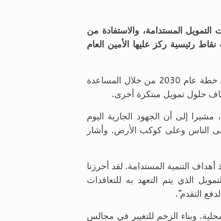
ية العالمية مع خطة عام 2030، وتعزيز استراتيجيات التمويل المستدامة، والاستفادة من
 نقاط رئيسية ركز عليها الأمين العام
وأشاد الأمين العام أنطونيو غوتيريس في خطابه بالجهود التي يبذلها صندوق النقد الدولي لدعم تمويل خطة عام 2030 من خلال المساعدة
شاف حلول تمويل مبتكرة أخرى.
مشيرا إلى أن الجهود الجارية اليوم
ركز على ضمان أن جدول أعمال 2030 الطموح يركز على الناس وعلى كوكب الأرض. وأشار
ح بين 5 و 7 تريليون دولار كل عام لتنفيذ أهداف التنمية المستدامة. لقد أحرزنا
مويل الذي يتم التعهد به للتعاقدات
فع التقدم”.
حلية. وبناء الزخم للتغيير في مجالس