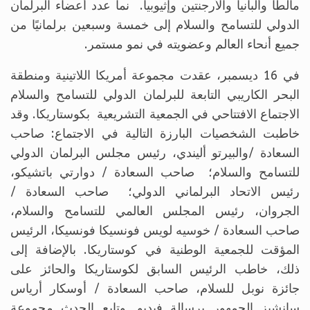
مالطا وألبانيا والأرجنتين وإثيوبيا. نما عدد أعضاء البرلمان
الدولي للتسامح والسلام إلى خمسة وسبعين برلمانيًا من
جميع أنحاء العالم وعضويته في نمو مستمر.
في 16 ديسمبر، عقدت مجموعة أمريكا اللاتينية ومنطقة
البحر الكاريبي التابعة للبرلمان الدولي للتسامح والسلام
الاجتماع الافتتاحي في الجمعية التشريعية بكوستاريكا. وقد
خاطبت الشخصيات البارزة التالية في الاجتماع: صاحب
السعادة /والبيرتو أليندي، رئيس مجلس البرلمان الدولي
للتسامح والسلام؛ صاحب السعادة / دوارتي باتشيكو،
رئيس الاتحاد البرلماني الدولي؛ صاحب السعادة /
الجروان، رئيس المجلس العالمي للتسامح والسلام،
صاحب السعادة / خوسيه لويس فونسيكا فونسيكا، الرئيس
المؤقت للجمعية الوطنية في كوستاريكا. بالإضافة إلى
ذلك، خاطب الرئيس السابق لكوستاريكا والحائز على
جائزة نوبل للسلام، صاحب السعادة / أوسكار أرياس
سانشيز الجمهور برسالة فيديو. وتابع الحدث مجموعة