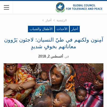
الرئيسية
أخبار
أخبار
الأحداث
الأطفال والشباب
آمِنون ولكنهم في طيّ النسيان: لاجئون يَرْوون
معاناتهم بخوفٍ شديدٍ
في
أغسطس 2, 2018