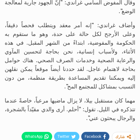
وقال المفوض السامي غراندي: “إنّ الجهود جارية لمعالجة
الوضع”.
وأضاف غراندي: “إنه أمر معقد ويتطلب فحصاً دقيقاً،
وعلى الأرجح لكل حالة على حدة، وهو ما ستقوم به
الحكومة والمفوضية، ابتداءً من الشهر المقبل. في هذه
الأثناء، ولأسباب إنسانية، نحن بحاجة لتحسين المآوي
والرعاية الصحية وخدمات الصرف الصحي. هناك حوامل
بحاجة لاهتمام عاجل. لقد حددنا أيضاً موقعاً يمكن نقلهن
إليه ويمكننا تقديم المساعدة بطريقة منظمة، من دون
التسبب بمشاكل للمجتمع المح”.
مهما كان مستقبل بيلا، لا يزال ماضيها مرعباً، خاصةً عندما
تتذكره في الليل. تقول: “أحلم. أرى والدي مقيّداً بالشجرة،
والرجال يبحثون عني”.
WhatsApp
Twitter
Facebook
شارك