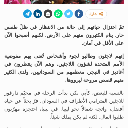
شارك
تمّ اختزال حياتهم إلى حالة من الانتظار في ظلّ طقس
حار. ينام الكثيرون منهم على الأرض. لكنهم أصبحوا الآن
على الأقل في أمان.
إنهم لاجئون وطالبو لجوء وأشخاص تُعنى بهم مفوضية
الأمم المتحدة لشؤون اللاجئين. وهم الآن ينتظرون في
أغاديز في النيجر. معظمهم من السودانيين، ولدى الكثير
منهم قصص مروعة ليرووها.
بالنسبة للبعض، كأبي بكر، بدأت الرحلة في مخيّم دارفور
للاجئين المترامي الأطراف في السودان. فرّ بحثاً عن حياة
أفضل، واتجه شمالاً نحو ليبيا. في ليبيا، احتجزه مهرّبون
طلبوا المال. لكنه لم يكن يملك شيئاً.