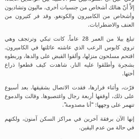
إلاَّ أنّ هنالك أشخاص من جنسيات أخرى، ماليون وتشاديون
وأشخاص من الكاميرون والكونغو. وقد فر كثيرون من
العنف والاضطرابات.
تبلغ بيلا من العمر 28 عاماً. كانت تبكي وترتجف وهي
تروي كابوس الرعب الذي عاشته عائلتها في الكاميرون.
اقتحم مسلحون منزلها، وألقوا القبض على والدها، وربطوه
بشجرة وأطلقوا عليه النار. شاهدت كيف قطعوا ذراع
أختها.
فرّت، وأثناء فرارها، فقدت الاتصال بشقيقها. بعد أسبوع
على ذلك، أوقفها أربعة رجال واغتصبوها. وقالت والدموع
تنهمر على وجهها: “أنا مصدومة”.
إنها الآن برفقة آخرين في مراكز السكن آمنون، ولكنهم
في حالة من عدم اليقين.