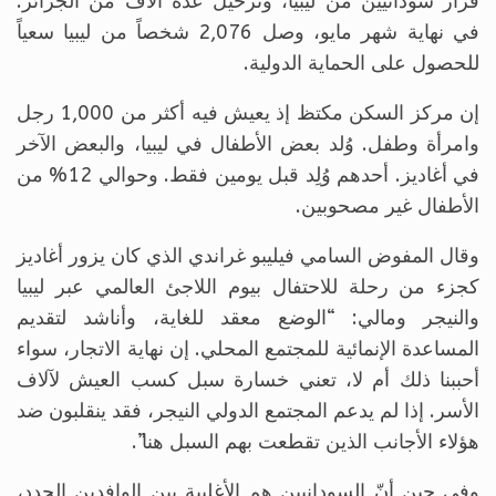
فرار سودانيين من ليبيا، وترحيل عدة آلاف من الجزائر.
في نهاية شهر مايو، وصل 2,076 شخصاً من ليبيا سعياً
للحصول على الحماية الدولية.
إن مركز السكن مكتظ إذ يعيش فيه أكثر من 1,000 رجل
وامرأة وطفل. وُلد بعض الأطفال في ليبيا، والبعض الآخر
في أغاديز. أحدهم وُلِد قبل يومين فقط. وحوالي 12% من
الأطفال غير مصحوبين.
وقال المفوض السامي فيليبو غراندي الذي كان يزور أغاديز
كجزء من رحلة للاحتفال بيوم اللاجئ العالمي عبر ليبيا
والنيجر ومالي: “الوضع معقد للغاية، وأناشد لتقديم
المساعدة الإنمائية للمجتمع المحلي. إن نهاية الاتجار، سواء
أحببنا ذلك أم لا، تعني خسارة سبل كسب العيش لآلاف
الأسر. إذا لم يدعم المجتمع الدولي النيجر، فقد ينقلبون ضد
هؤلاء الأجانب الذين تقطعت بهم السبل هنا”.
وفي حين أنّ السودانيين هم الأغلبية بين الوافدين الجدد،