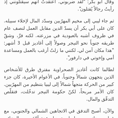
وقال أبو بكر: “لقد ضربوني. اعتقدتُ أنهم سيقتلونني إذ
رأيتُ رجالاً يُقتلون”.
ثم جاء ليبي إلى مخيم المهرّبين وسدّد المال لإخلاء سبيله.
كان على أبي بكر أن يسدّ الدين مقابل العمل لنصف عام
في ظروف أشبه بالعبودية في مزرعته. لكنه فرَّ، وشقّ
طريقه جنوباً نحو النيجر وصولاً إلى أغاديز قبل 3 أشهر:
“هذا مكان آمن لي. لكنني ما زلتُ أرغب بالعمل ومساعدة
أمي وإخوتي في دارفور”.
لطالما كانت أغاديز الصحراوية مفترق طرق للأشخاص
الذين يتجهون شمالاً وجنوباً. في الأعوام الأخيرة، كان جزء
كبير من الحركة متجهاً شمالاً إلى ليبيا بتنظيم من المهرّبين.
كان الأمر مربحاً، لكنّ حكومة النيجر تدخّلت، فتقلّص
التدفّق والمال.
والآن، أصبح التدفق في الاتجاهين الشمالي والجنوبي، مع